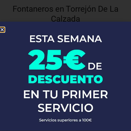
Fontaneros en Torrejón De La
Calzada
En
Top Fontaneros
, estamos orgullosos de ofrecer nuestros
servicios de
.
fontanería profesional en Torrejón De La Calzada
Con una red de fontaneros altamente capacitados y
experimentados, atendemos a clientes en Torrejón De La
Calzada. Ya sea que necesites reparaciones de emergencia,
instalaciones de fontanería o mantenimiento preventivo, nuestro
equipo está listo para proporcionarte soluciones rápidas y
eficaces, garantizando siempre la máxima calidad y satisfacción
del cliente.