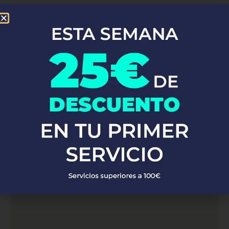
En
Top Fontaneros
, estamos orgullosos de ofrecer nuestros
servicios de
. Con una
fontanería profesional en Puebla De Cazalla
red de fontaneros altamente capacitados y experimentados,
atendemos a clientes en Puebla De Cazalla. Ya sea que
necesites reparaciones de emergencia, instalaciones de
fontanería o mantenimiento preventivo, nuestro equipo está listo
para proporcionarte soluciones rápidas y eficaces, garantizando
siempre la máxima calidad y satisfacción del cliente.